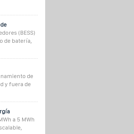
 de
edores (BESS)
 de batería,
enamiento de
d y fuera de
rgía
1 MWh a 5 MWh
scalable,