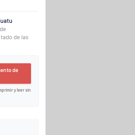
nuatu
 de
tado de las
iento de
primir y leer sin