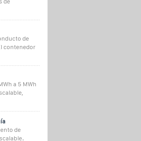
s de
conducto de
El contenedor
1 MWh a 5 MWh
scalable,
ía
ento de
scalable.