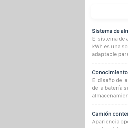
Sistema de al
El sistema de
kWh es una so
adaptable para
Conocimientos
El diseño de l
de la batería 
almacenamient
Camión conten
Apariencia opc