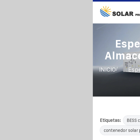
Espe
Almace
/
INICIO
Espe
Etiquetas:
BESS c
contenedor solar 