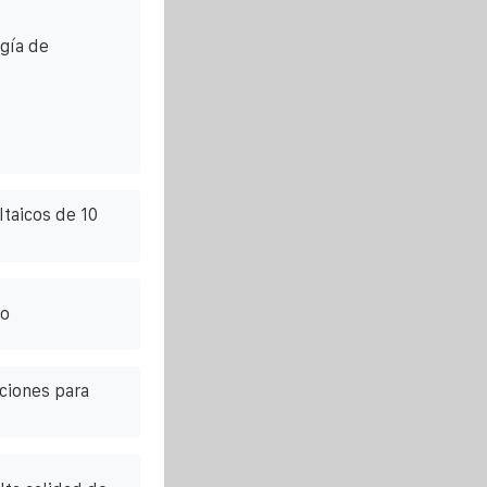
gía de
ltaicos de 10
to
ciones para