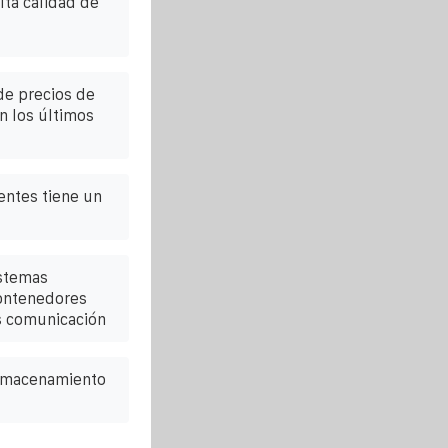
lta calidad de
de precios de
n los últimos
ntes tiene un
istemas
ontenedores
s comunicación
almacenamiento