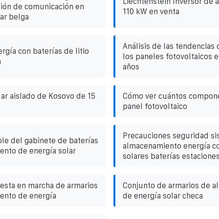
Liechtenstein Inversor de a
ión de comunicación en
110 kW en venta
ar belga
Análisis de las tendencias 
rgía con baterías de litio
los paneles fotovoltaicos e
a
años
ar aislado de Kosovo de 15
Cómo ver cuántos compone
panel fotovoltaico
Precauciones seguridad s
ble del gabinete de baterías
almacenamiento energía c
nto de energía solar
solares baterías estacione
esta en marcha de armarios
Conjunto de armarios de 
ento de energía
de energía solar checa