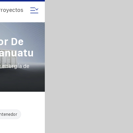
royectos
or De
Vanuatu
 energía de
ontenedor