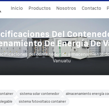
Inicio
Productos
Nosotros
Contacto
P
cificaciones Del Contened
namiento De Energía De 
cificaciones del contenedor de almacenamiento de
Vanuatu
ontainer
sistema solar contenedor
almacenamiento energía c
plegable
sistema fotovoltaico container