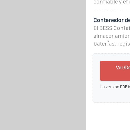
confiable y efi
Contenedor de
El BESS Contai
almacenamient
baterías, regi
Ver/D
La versión PDF i