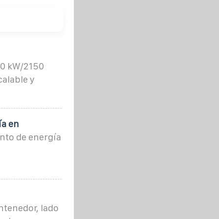
00 kW/2150
alable y
ía en
nto de energía
ntenedor, lado