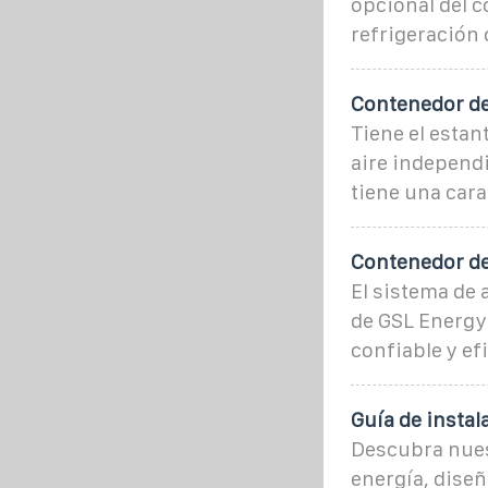
opcional del c
refrigeración
Contenedor d
Tiene el esta
aire independi
tiene una cara
Contenedor de
El sistema de
de GSL Energy 
confiable y efi
Guía de insta
Descubra nues
energía, diseñ