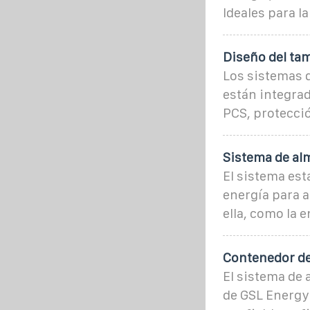
Ideales para l
Diseño del ta
Los sistemas 
están integra
PCS, protecci
Sistema de al
El sistema es
energía para a
ella, como la e
Contenedor de
El sistema de
de GSL Energy 