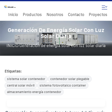
Inicio
Productos
Nosotros
Contacto
Proyectos
Generación De Energía Solar Con Luz
Solar Diaria
/
INICIO
Generación de energía solar con luz solar diaria
Etiquetas:
sistema solar contenedor
contenedor solar plegable
central solar móvil
sistema fotovoltaico container
almacenamiento energía contenedor