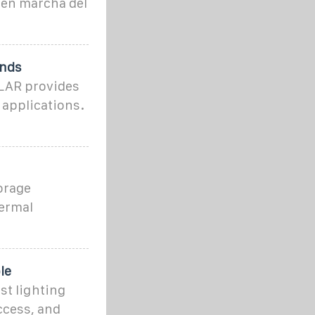
 en marcha del
ends
OLAR provides
 applications.
orage
hermal
le
st lighting
ccess, and