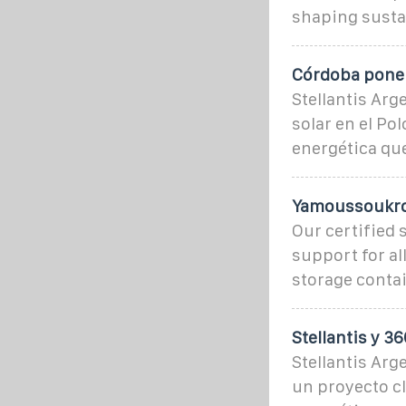
shaping susta
Córdoba pone 
Stellantis Ar
solar en el Po
energética q
Yamoussoukro 
Our certified 
support for al
storage conta
Stellantis y 3
Stellantis Arg
un proyecto cl