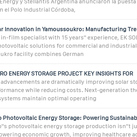
Energy y Stellantis Argentina anunciaron la puesta
n el Polo Industrial Córdoba,
ar Innovation in Yamoussoukro: Manufacturing Tr
hin-film specialist with 15 years'' experience, EK S
tovoltaic solutions for commercial and industrial
ukro facility combines German
O ENERGY STORAGE PROJECT KEY INSIGHTS FOR
 advancements are dramatically improving solar st
formance while reducing costs. Next-generation t
ystems maintain optimal operating
Photovoltaic Energy Storage: Powering Sustainab
s photovoltaic energy storage production isn''t ju
 powering economic growth, improving healthcare a