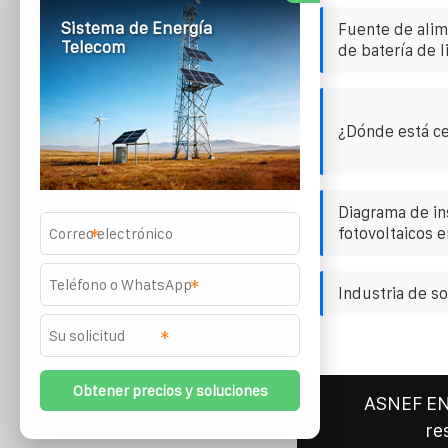
Sistema de Energía
Fuente de alim
Telecom
de batería de l
¿Dónde está cer
Diagrama de in
fotovoltaicos e
*
*
Industria de s
*
ASNEF E
re