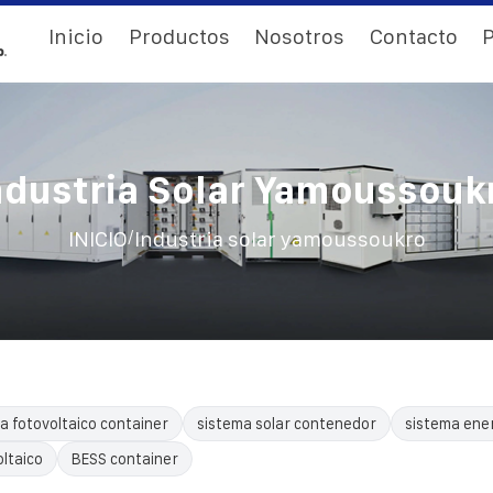
Inicio
Productos
Nosotros
Contacto
P
ndustria Solar Yamoussouk
/
INICIO
Industria solar yamoussoukro
a fotovoltaico container
sistema solar contenedor
sistema ene
ltaico
BESS container