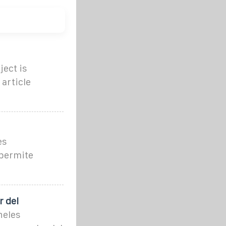
ect is
article
es
 permite
r del
neles