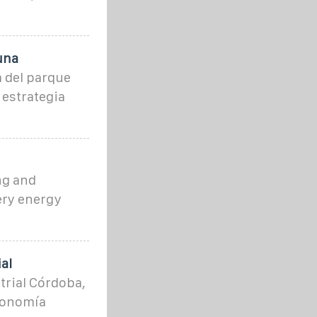
una
 del parque
 estrategia
ng and
ery energy
al
trial Córdoba,
utonomía