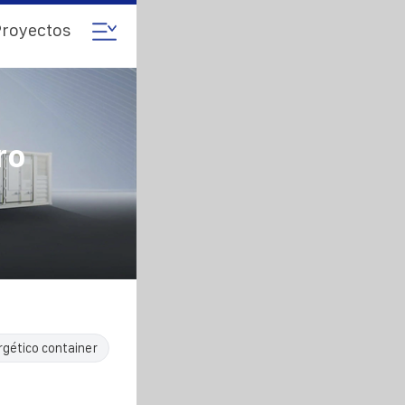
royectos
ro
rgético container