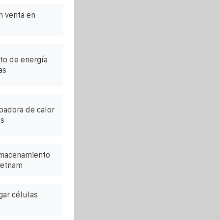
n venta en
to de energía
as
ipadora de calor
os
lmacenamiento
ietnam
gar células