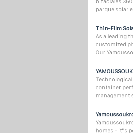
bifaciales 360
parque solar e
Thin-Film Sol
As a leading t
customized pho
Our Yamousso
YAMOUSSOUKR
Technological
container per
management s
Yamoussoukro 
Yamoussoukro''
homes - it''s