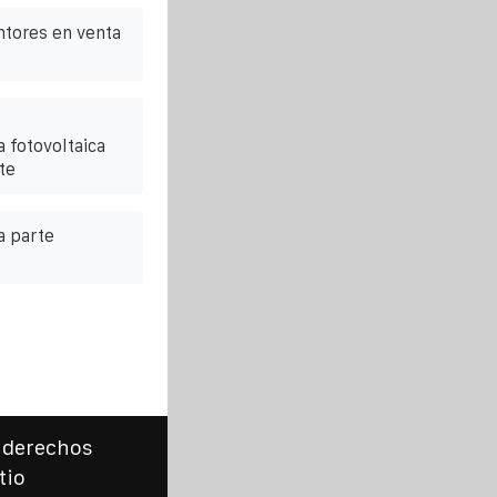
ntores en venta
 fotovoltaica
te
a parte
 derechos
tio