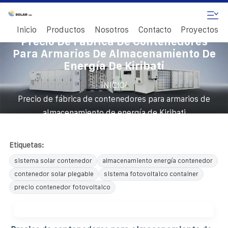
Inicio
Productos
Nosotros
Contacto
Proyectos
Precio De Fábrica De Contenedores
Para Armarios De Almacenamiento De
Energía De Kiribati
/
INICIO
Precio de fábrica de contenedores para armarios de
almacenamiento de energía de Kiribati
Etiquetas:
sistema solar contenedor
almacenamiento energía contenedor
contenedor solar plegable
sistema fotovoltaico container
precio contenedor fotovoltaico