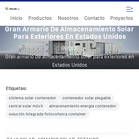
Inicio
Productos
Nosotros
Contacto
Proyectos
Gran Armario De Almacenamiento Solar
Para Exteriores En Estados Unidos
/
INICIO
Gran armario de almacenamiento solar para exteriores en
Estados Unidos
Etiquetas:
sistema solar contenedor
contenedor solar plegable
central solar móvil
almacenamiento energía contenedor
solución integrada fotovoltaica container