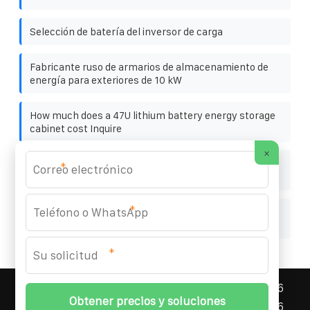
Selección de batería del inversor de carga
Fabricante ruso de armarios de almacenamiento de
energía para exteriores de 10 kW
How much does a 47U lithium battery energy storage
cabinet cost Inquire
×
Nueva generación de armarios de almacenamiento de
*
energía híbrida en salas de estaciones base
*
Agrietamiento de paneles fotovoltaicos
monocristalinos
*
ASNEF ENERGY STORAGE CONTAINER
© 2008-
2026
Todos los derechos reservados. | Teléfono:
+34 96