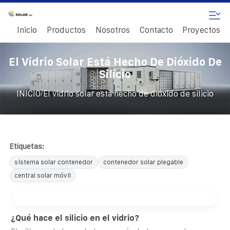
Inicio
Productos
Nosotros
Contacto
Proyectos
El Vidrio Solar Está Hecho De Dióxido De
Silicio
/
INICIO
El vidrio solar está hecho de dióxido de silicio
Etiquetas:
sistema solar contenedor
contenedor solar plegable
central solar móvil
¿Qué hace el silicio en el vidrio?