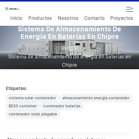
Inicio
Productos
Nosotros
Contacto
Proyectos
Sistema De Almacenamiento De
Energía En Baterías En Chipre
/
INICIO
Sistema de almacenamiento de energía en baterías en
Chipre
Etiquetas:
sistema solar contenedor
almacenamiento energía contenedor
BESS container
contenedor baterías
contenedor solar plegable