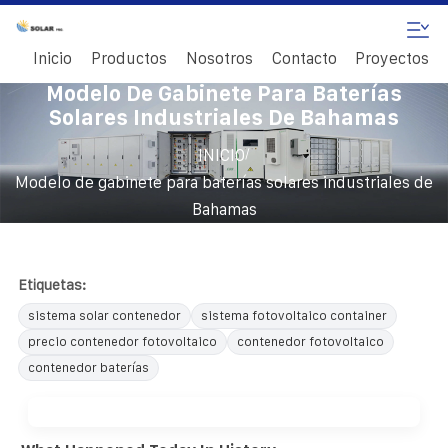
Inicio
Productos
Nosotros
Contacto
Proyectos
Modelo De Gabinete Para Baterías
Solares Industriales De Bahamas
/
INICIO
Modelo de gabinete para baterías solares industriales de
Bahamas
Etiquetas:
sistema solar contenedor
sistema fotovoltaico container
precio contenedor fotovoltaico
contenedor fotovoltaico
contenedor baterías