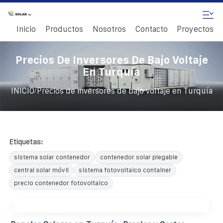
Inicio
Productos
Nosotros
Contacto
Proyectos
Precios De Inversores De Bajo Voltaje
En Turquía
/
INICIO
Precios de inversores de bajo voltaje en Turquía
Etiquetas:
sistema solar contenedor
contenedor solar plegable
central solar móvil
sistema fotovoltaico container
precio contenedor fotovoltaico