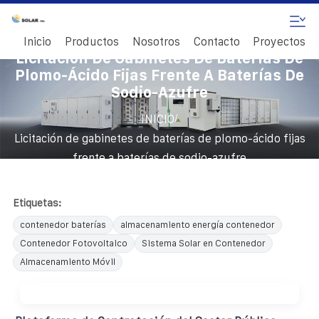
Inicio
Productos
Nosotros
Contacto
Proyectos
Licitación De Gabinetes De Baterías De
Plomo-Ácido Fijas Frente A Baterías De
Sodio-Azufre
/
INICIO
Licitación de gabinetes de baterías de plomo-ácido fijas
frente a baterías de sodio-azufre
Etiquetas:
contenedor baterías
almacenamiento energía contenedor
Contenedor Fotovoltaico
Sistema Solar en Contenedor
Almacenamiento Móvil