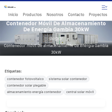
Inicio
Productos
Nosotros
Contacto
Proyectos
Contenedor Móvil De Almacenamiento
De Energía Gambia 30kW
/
INICIO
Contenedor móvil de almacenamiento de energía Gambia
30kW
Etiquetas:
contenedor fotovoltaico
sistema solar contenedor
contenedor solar plegable
almacenamiento energía contenedor
central solar móvil