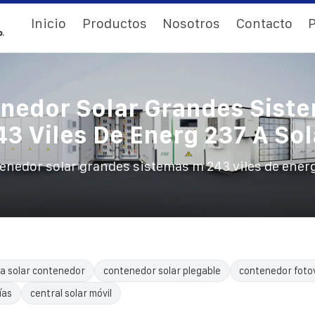
Inicio
Productos
Nosotros
Contacto
P
nedor Solar Grandes Sist
43 Viles De Energ 237 A Sol
enedor solar grandes sistemas m 243 viles de energ
a solar contenedor
contenedor solar plegable
contenedor fotov
ías
central solar móvil