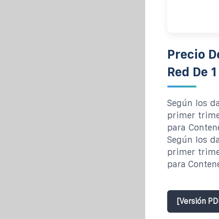
Precio D
Red De 
Según los d
primer trime
para Contene
Según los d
primer trime
para Contene
[Versión PD