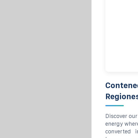
Contened
Regione
Discover our
energy where
converted 