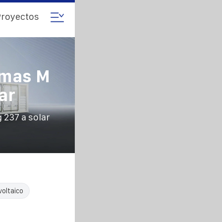
royectos
emas M
ar
 237 a solar
oltaico