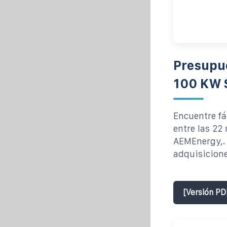
Presupue
100 KW S
Encuentre f
entre las 22
AEMEnergy,.
adquisicione
[Versión PD