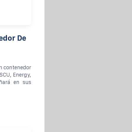
edor De
n contenedor
(SCU, Energy,
añará en sus