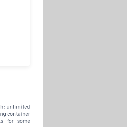
Wh: unlimited
ing container
ks for some