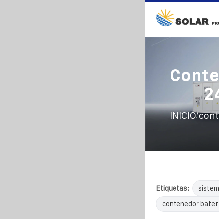
Conte
2
/
INICIO
cont
Etiquetas:
sistem
contenedor bater