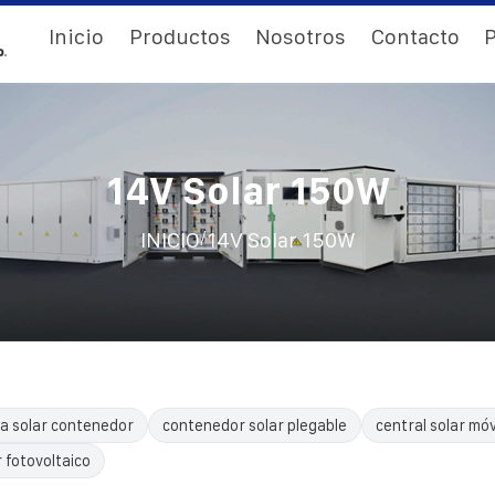
Inicio
Productos
Nosotros
Contacto
P
14V Solar 150W
/
INICIO
14V Solar 150W
a solar contenedor
contenedor solar plegable
central solar móv
 fotovoltaico