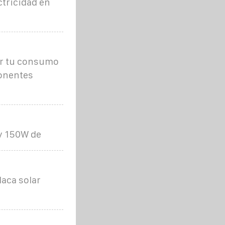
ctricidad en
cir tu consumo
ponentes
 y 150W de
aca solar