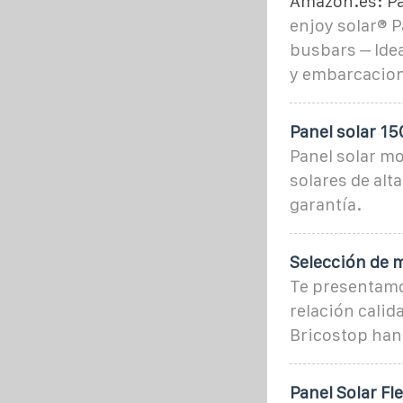
Amazon.es: Pa
enjoy solar® P
busbars – Idea
y embarcacio
Panel solar 1
Panel solar mo
solares de alt
garantía.
Selección de 
Te presentamos
relación calid
Bricostop han
Panel Solar F