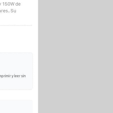
 y 150W de
ares. Su
primir y leer sin