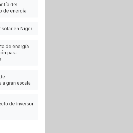
ntía del
o de energía
 solar en Níger
to de energía
ión para
a
 de
 a gran escala
cto de inversor