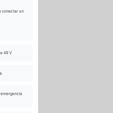
n conectar un
de 48 V
a
 emergencia