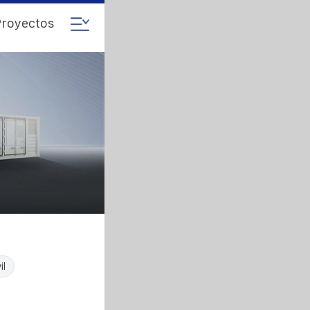
royectos
il