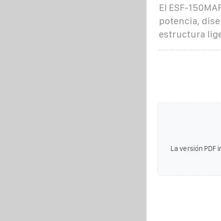
El ESF-150MAF 
potencia, dise
estructura lige
La versión PDF i