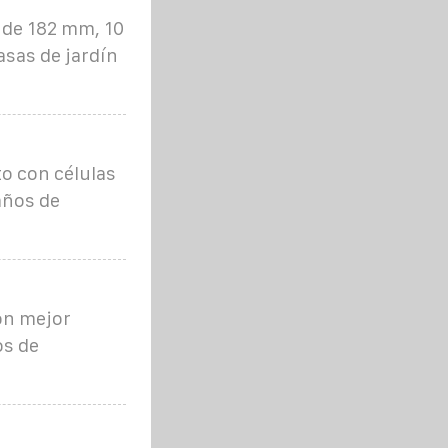
 de 182 mm, 10
asas de jardín
to con células
años de
on mejor
os de