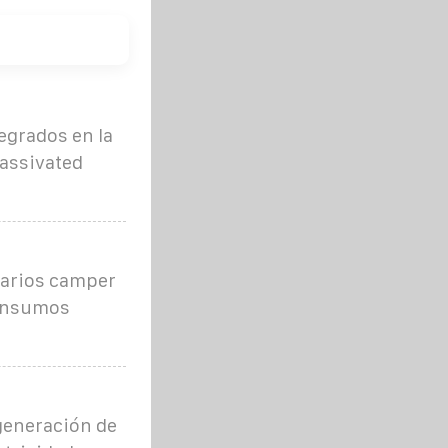
egrados en la
Passivated
uarios camper
consumos
 generación de