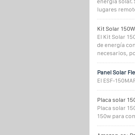
energía solar.
lugares remot
Kit Solar 150W
El Kit Solar 1
de energía con
necesarios, p
Panel Solar F
El ESF-150MAF 
Placa solar 15
Placa solar 15
150w para com