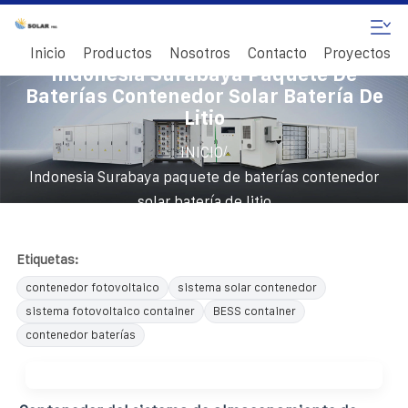
Inicio
Productos
Nosotros
Contacto
Proyectos
Indonesia Surabaya Paquete De
Baterías Contenedor Solar Batería De
Litio
/
INICIO
Indonesia Surabaya paquete de baterías contenedor
solar batería de litio
Etiquetas:
contenedor fotovoltaico
sistema solar contenedor
sistema fotovoltaico container
BESS container
contenedor baterías