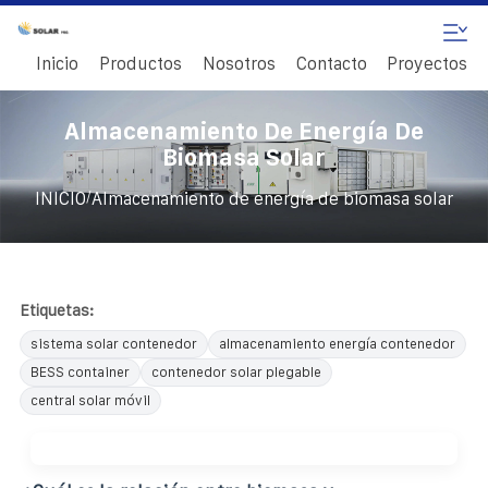
Inicio
Productos
Nosotros
Contacto
Proyectos
Almacenamiento De Energía De
Biomasa Solar
/
INICIO
Almacenamiento de energía de biomasa solar
Etiquetas:
sistema solar contenedor
almacenamiento energía contenedor
BESS container
contenedor solar plegable
central solar móvil