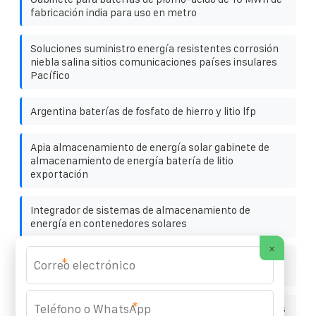
fabricación india para uso en metro
Soluciones suministro energía resistentes corrosión
niebla salina sitios comunicaciones países insulares
Pacífico
Argentina baterías de fosfato de hierro y litio lfp
Apia almacenamiento de energía solar gabinete de
almacenamiento de energía batería de litio
exportación
Integrador de sistemas de almacenamiento de
energía en contenedores solares
×
Último contenedor móvil de almacenamiento de
*
energía de 30 kWh
*
Contenedor plegable fotovoltaico indonesio productos