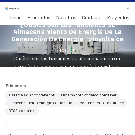
Inicio
Productos
Nosotros
Contacto
Proyectos
¿Cuáles Son Las Funciones De
Almacenamiento De Energía De La
Generación De Energía Fotovoltaica
/
INICIO
¿Cuáles son las funciones de almacenamiento de
energía de la generación de energía fotovoltaica
Etiquetas:
sistema solar contenedor
sistema fotovoltaico container
almacenamiento energía contenedor
contenedor fotovoltaico
BESS container