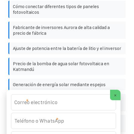
Cómo conectar diferentes tipos de paneles
fotovoltaicos
Fabricante de inversores Aurora de alta calidad a
precio de fábrica
Ajuste de potencia entre la batería de litio y el inversor
Precio de la bomba de agua solar fotovoltaica en
Katmandú
Generación de energía solar mediante espejos
×
Diferencia entre batería de magnesio y batería de
*
contenedor solar
*
Mejores prácticas para sistemas solares de
monitorización costera en Japón