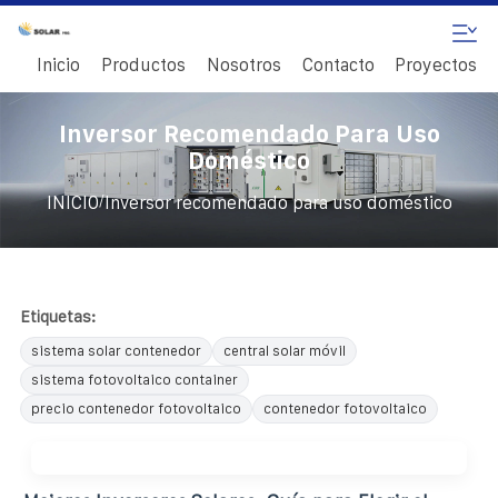
Inicio
Productos
Nosotros
Contacto
Proyectos
Inversor Recomendado Para Uso
Doméstico
/
INICIO
Inversor recomendado para uso doméstico
Etiquetas:
sistema solar contenedor
central solar móvil
sistema fotovoltaico container
precio contenedor fotovoltaico
contenedor fotovoltaico