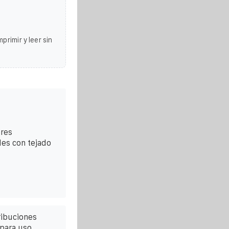
primir y leer sin
ares
les con tejado
ribuciones
 para uso