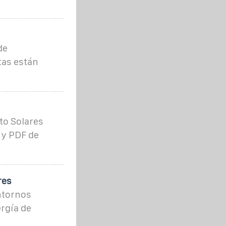
de
tas están
to Solares
 y PDF de
res
ntornos
rgía de