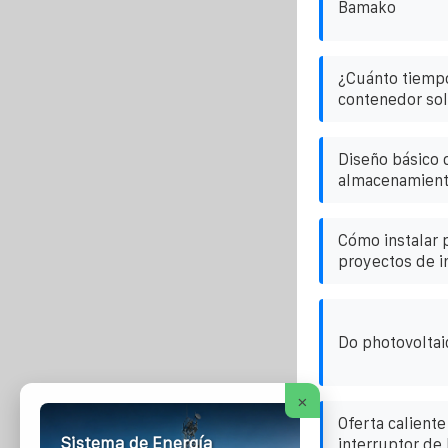
Bamako
¿Cuánto tiemp
contenedor sola
Diseño básico 
almacenamiento
Cómo instalar 
proyectos de i
Do photovoltai
×
Oferta caliente
Sistema de Energía
interruptor de 