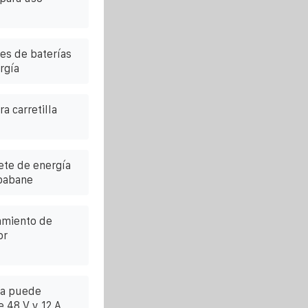
es de baterías
rgía
a carretilla
ete de energía
Mbabane
amiento de
or
ia puede
e 48 V y 12 A