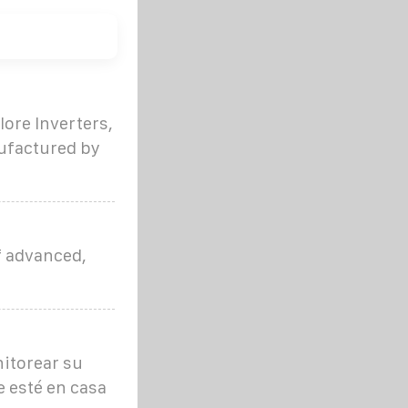
ore Inverters,
nufactured by
f advanced,
itorear su
 esté en casa