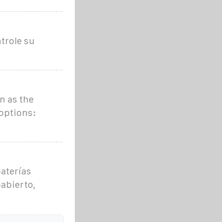
trole su
n as the
options:
baterías
-abierto,