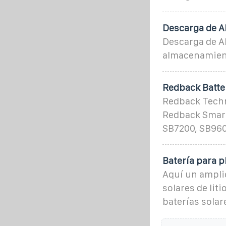
Descarga de A
Descarga de A
almacenamiento
Redback Batte
Redback Techno
Redback Smart
SB7200, SB960
Batería para p
Aquí un amplio
solares de liti
baterías solar