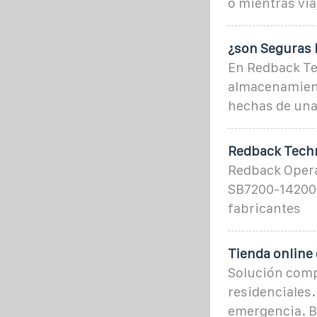
o mientras via
¿son Seguras L
En Redback Te
almacenamiento
hechas de una 
Redback Techn
Redback Opera
SB7200-14200 S
fabricantes
Tienda online 
Solución comp
residenciales.
emergencia. B