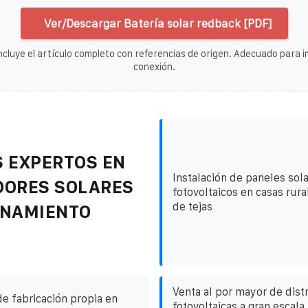
Ver/Descargar Batería solar redback [PDF]
ncluye el artículo completo con referencias de origen. Adecuado para im
conexión.
 EXPERTOS EN
Instalación de paneles sol
DORES SOLARES
fotovoltaicos en casas rura
de tejas
ENAMIENTO
Venta al por mayor de dist
de fabricación propia en
fotovoltaicas a gran escala