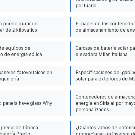
portuario
o puede durar un
El papel de los contenedor
r de 2 kilovatios
de almacenamiento de ene
de equipos de
Carcasa de batería solar par
 de energía eólica
elevadora Milan italiana
paneles fotovoltaicos en
Especificaciones del gabin
ngeniería
solar para exteriores de 
Contenedores de almacen
c panels have glass Why
energía en Siria al por may
personalizados
 precio de fábrica
¿Cuántos vatios de potenc
batería Precio
proporcionar un inversor d