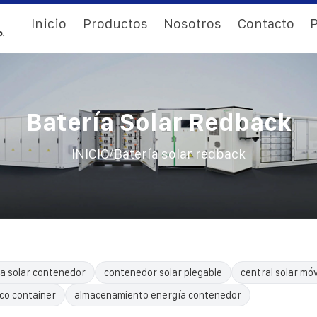
Inicio
Productos
Nosotros
Contacto
P
Batería Solar Redback
/
INICIO
Batería solar redback
a solar contenedor
contenedor solar plegable
central solar móv
ico container
almacenamiento energía contenedor