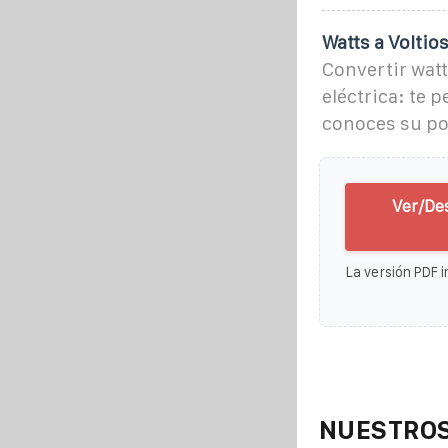
Watts a Voltio
Convertir watt
eléctrica: te 
conoces su po
Ver/De
La versión PDF i
NUESTROS