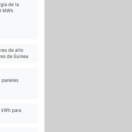
gía de la
 9 MWh
res de alto
res de Guinea
e paneles
0 kWh para