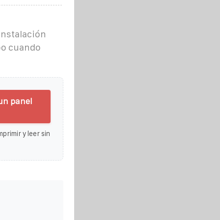
instalación
ipo cuando
un panel
primir y leer sin