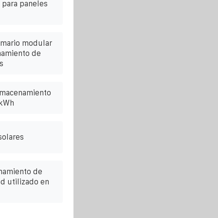
l para paneles
rmario modular
namiento de
s
almacenamiento
 kWh
solares
namiento de
ed utilizado en