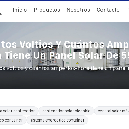
Inicio
Productos
Nosotros
Contacto
P
tos Voltios Y Cuántos Amp
 Tiene Un Panel Solar De 
s voltios y cuántos amperios-hora tiene un panel 
a solar contenedor
contenedor solar plegable
central solar móv
ico container
sistema energético container