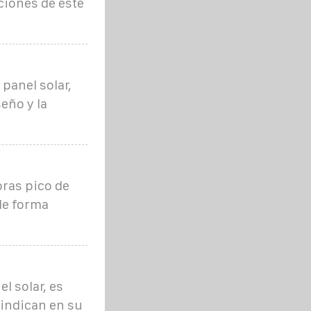
ciones de este
 panel solar,
eño y la
oras pico de
 de forma
 solar, es
 indican en su