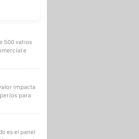
de 500 vatios
omercial e
valor impacta
mperios para
o es el panel