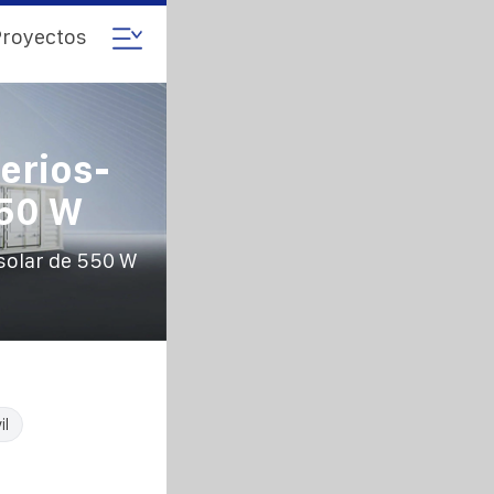
royectos
erios-
550 W
solar de 550 W
il