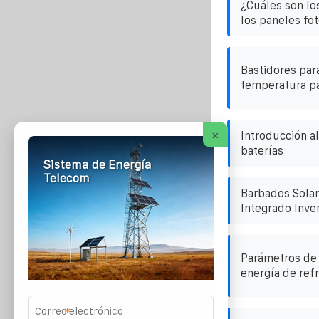
¿Cuáles son lo
los paneles fot
Bastidores par
temperatura pa
×
Introducción a
baterías
Sistema de Energía
Telecom
Barbados Sola
Integrado Inve
Parámetros de
energía de ref
*