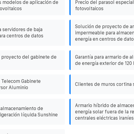
s modelos de aplicación de
Precio del parasol especia
ovoltaicos
fotovoltaicos
Solución de proyecto de a
a servidores de baja
impermeable para almace
ra centros de datos
energía en centros de dato
l proyecto del gabinete de
Garantía para armario de 
de energía exterior de 120
r Telecom Gabinete
Clientes de muros cortina 
rsor Aluminio
Armario híbrido de almace
 almacenamiento de
energía solar fuera de la r
rigeración líquida Sunshine
centrales eléctricas iraníes