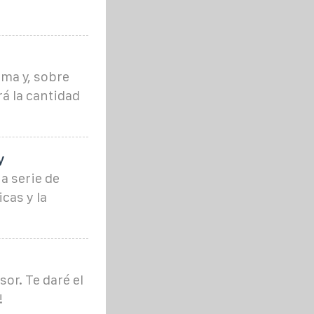
ema y, sobre
rá la cantidad
y
a serie de
cas y la
sor. Te daré el
!