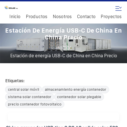
Inicio
Productos
Nosotros
Contacto
Proyectos
Estación De Energía USB-C De China En
China Precio
/
INICIO
Estación de energía USB-C de China en China Precio
Etiquetas:
central solar móvil
almacenamiento energía contenedor
sistema solar contenedor
contenedor solar plegable
precio contenedor fotovoltaico