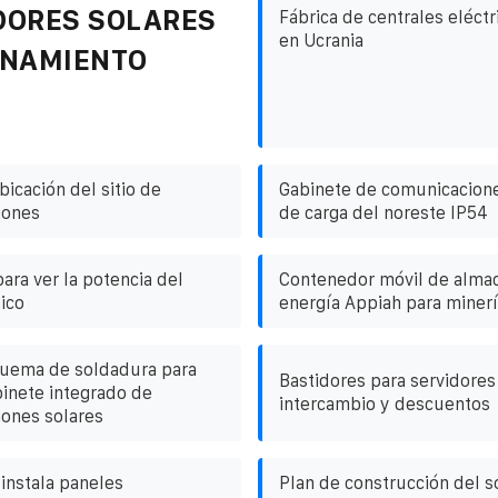
DORES SOLARES
Fábrica de centrales eléct
en Ucrania
ENAMIENTO
icación del sitio de
Gabinete de comunicacione
iones
de carga del noreste IP54
para ver la potencia del
Contenedor móvil de alma
ico
energía Appiah para miner
quema de soldadura para
Bastidores para servidores
binete integrado de
intercambio y descuentos
ones solares
instala paneles
Plan de construcción del s