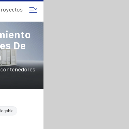
royectos
miento
res De
a
n contenedores
legable