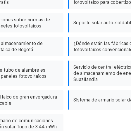
ratis
fotovoltaico para cobertiz
ciones sobre normas de
Soporte solar auto-soldab
neles fotovoltaicos
 almacenamiento de
¿Dónde están las fábricas 
ltaica de Bogotá
fotovoltaicos convencional
Servicio de central eléctri
e tubo de alambre es
de almacenamiento de ene
paneles fotovoltaicos
Suazilandia
ltaico de gran envergadura
Sistema de armario solar d
 cable
rmario de comunicaciones
ón solar Togo de 3 44 mWh