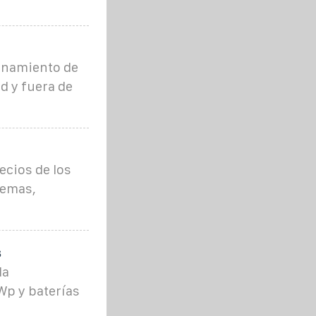
enamiento de
d y fuera de
ecios de los
temas,
s
da
Wp y baterías