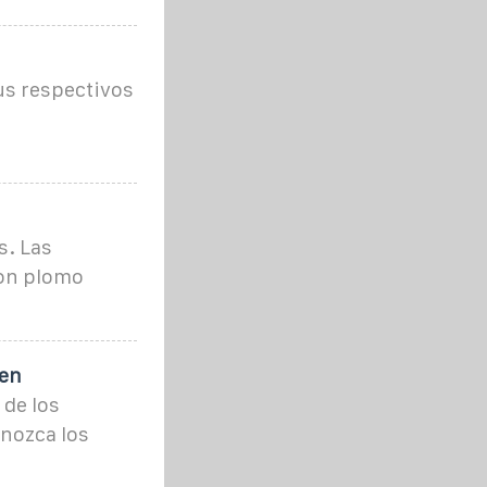
:
us respectivos
s. Las
son plomo
 en
 de los
nozca los