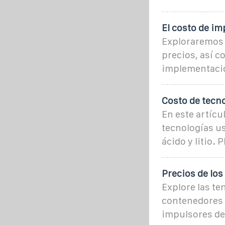
El costo de i
Exploraremos l
precios, así c
implementaci
Costo de tecn
En este artícu
tecnologías u
ácido y litio.
Precios de lo
Explore las te
contenedores 
impulsores de