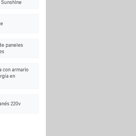
o Sunshine
le
de paneles
es
ca con armario
rgía en
anés 220v