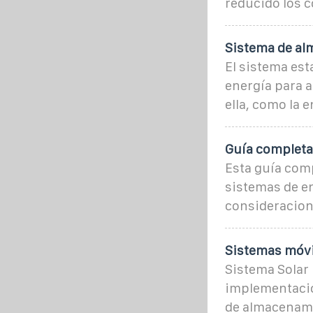
reducido los c
Sistema de al
El sistema es
energía para a
ella, como la e
Guía completa 
Esta guía comp
sistemas de en
consideracione
Sistemas móvil
Sistema Solar 
implementació
de almacenami