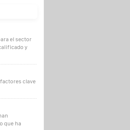
ara el sector
alificado y
 factores clave
 han
o que ha