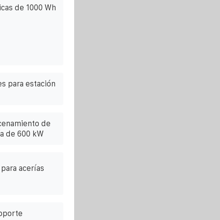
ricas de 1000 Wh
s para estación
cenamiento de
ía de 600 kW
 para acerías
oporte