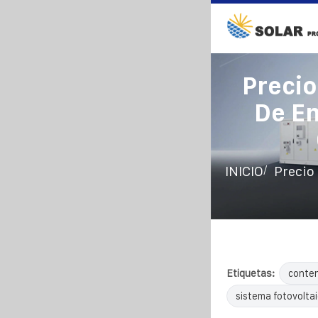
Preci
De En
/
INICIO
Precio
Etiquetas:
conten
sistema fotovolta