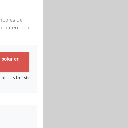
anceles de
enamiento de
 solar en
primir y leer sin