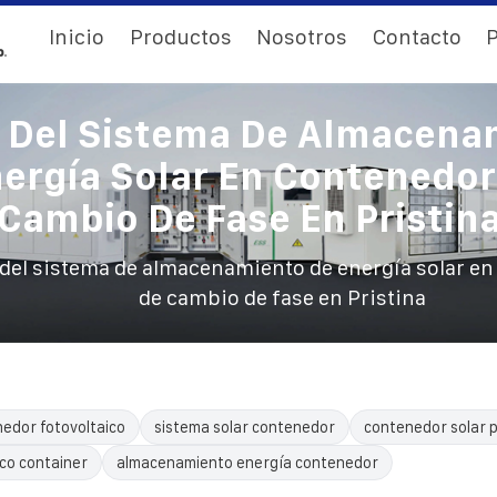
Inicio
Productos
Nosotros
Contacto
P
o Del Sistema De Almacena
ergía Solar En Contenedo
Cambio De Fase En Pristin
 del sistema de almacenamiento de energía solar e
de cambio de fase en Pristina
edor fotovoltaico
sistema solar contenedor
contenedor solar p
ico container
almacenamiento energía contenedor