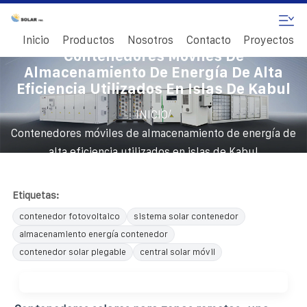
Inicio
Productos
Nosotros
Contacto
Proyectos
Contenedores Móviles De
Almacenamiento De Energía De Alta
Eficiencia Utilizados En Islas De Kabul
/
INICIO
Contenedores móviles de almacenamiento de energía de
alta eficiencia utilizados en islas de Kabul
Etiquetas:
contenedor fotovoltaico
sistema solar contenedor
almacenamiento energía contenedor
contenedor solar plegable
central solar móvil