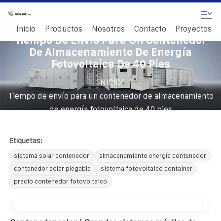
Inicio
Productos
Nosotros
Contacto
Proyectos
Tiempo De Envío Para Un Contenedor
De Almacenamiento De Energía
Fotovoltaica De 40 Pies
/
INICIO
Tiempo de envío para un contenedor de almacenamiento
de energía fotovoltaica de 40 pies
Etiquetas:
sistema solar contenedor
almacenamiento energía contenedor
contenedor solar plegable
sistema fotovoltaico container
precio contenedor fotovoltaico