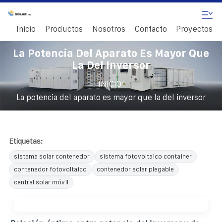
Inicio
Productos
Nosotros
Contacto
Proyectos
La Potencia Del Aparato Es Mayor Que
La Del Inversor
/
INICIO
La potencia del aparato es mayor que la del inversor
Etiquetas:
sistema solar contenedor
sistema fotovoltaico container
contenedor fotovoltaico
contenedor solar plegable
central solar móvil