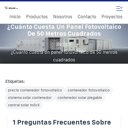
Inicio
Productos
Nosotros
Contacto
Proyectos
¿Cuánto Cuesta Un Panel Fotovoltaico
De 50 Metros Cuadrados
/
INICIO
¿Cuánto cuesta un panel fotovoltaico de 50 metros
cuadrados
Etiquetas:
precio contenedor fotovoltaico
contenedor fotovoltaico
sistema solar contenedor
contenedor solar plegable
central solar móvil
1 Preguntas Frecuentes Sobre