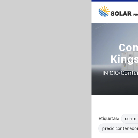
Con
King
/
INICIO
Conten
Etiquetas:
conten
precio contenedor