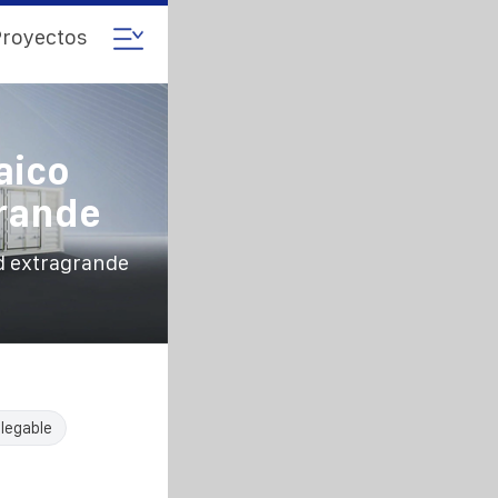
royectos
aico
rande
d extragrande
legable