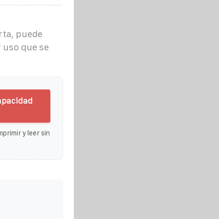
rta, puede
r uso que se
capacidad
primir y leer sin