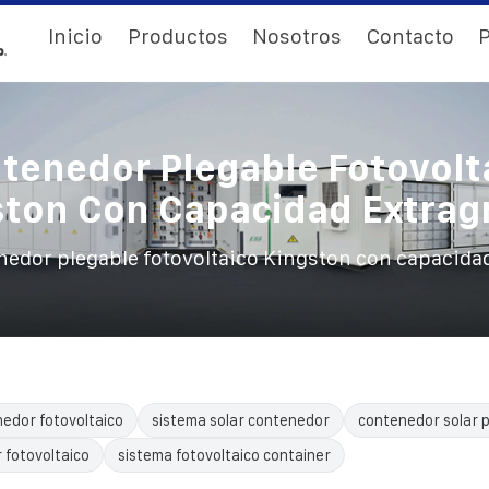
Inicio
Productos
Nosotros
Contacto
P
tenedor Plegable Fotovolt
ston Con Capacidad Extrag
edor plegable fotovoltaico Kingston con capacida
edor fotovoltaico
sistema solar contenedor
contenedor solar p
 fotovoltaico
sistema fotovoltaico container