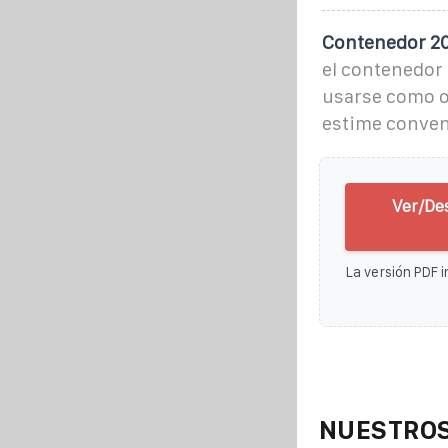
Contenedor 20 
el contenedor
usarse como of
estime conven
Ver/De
La versión PDF i
NUESTROS