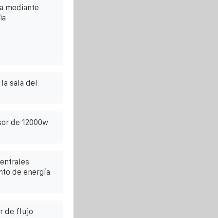
a mediante
ia
la sala del
rsor de 12000w
entrales
nto de energía
r de flujo