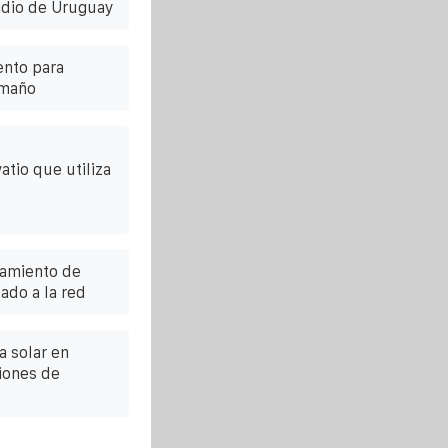
adio de Uruguay
ento para
amaño
atio que utiliza
namiento de
ado a la red
 solar en
iones de