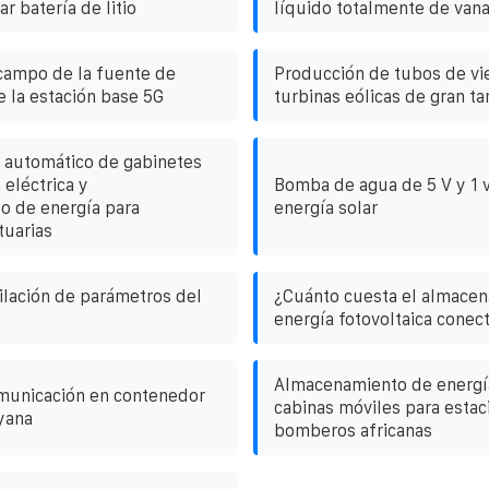
r batería de litio
líquido totalmente de van
campo de la fuente de
Producción de tubos de vi
e la estación base 5G
turbinas eólicas de gran t
 automático de gabinetes
 eléctrica y
Bomba de agua de 5 V y 1 v
o de energía para
energía solar
tuarias
ilación de parámetros del
¿Cuánto cuesta el almace
energía fotovoltaica conect
Almacenamiento de energía
municación en contenedor
cabinas móviles para estac
yana
bomberos africanas