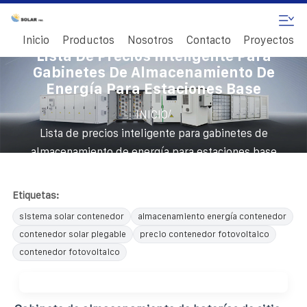
Inicio
Productos
Nosotros
Contacto
Proyectos
Lista De Precios Inteligente Para
Gabinetes De Almacenamiento De
Energía Para Estaciones Base
/
INICIO
Lista de precios inteligente para gabinetes de
almacenamiento de energía para estaciones base
Etiquetas:
sistema solar contenedor
almacenamiento energía contenedor
contenedor solar plegable
precio contenedor fotovoltaico
contenedor fotovoltaico