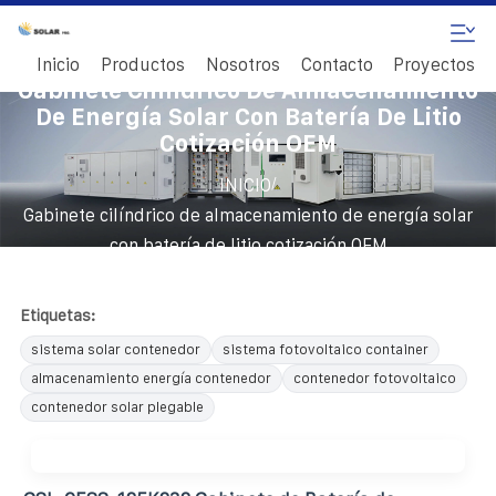
Inicio
Productos
Nosotros
Contacto
Proyectos
Gabinete Cilíndrico De Almacenamiento
De Energía Solar Con Batería De Litio
Cotización OEM
/
INICIO
Gabinete cilíndrico de almacenamiento de energía solar
con batería de litio cotización OEM
Etiquetas:
sistema solar contenedor
sistema fotovoltaico container
almacenamiento energía contenedor
contenedor fotovoltaico
contenedor solar plegable