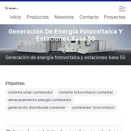
Inicio
Productos
Nosotros
Contacto
Proyectos
Generación De Energía Fotovoltaica Y
Estaciones Base 5G
/
INICIO
Generación de energía fotovoltaica y estaciones base 5G
Etiquetas:
sistema solar contenedor
sistema fotovoltaico container
almacenamiento energía contenedor
generación distribuida container
contenedor fotovoltaico