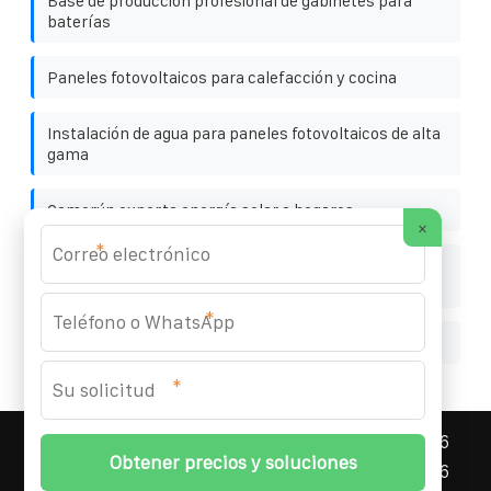
Base de producción profesional de gabinetes para
baterías
Paneles fotovoltaicos para calefacción y cocina
Instalación de agua para paneles fotovoltaicos de alta
gama
Camerún exporta energía solar a hogares
×
*
Contenedor de almacenamiento de energía de alta
eficiencia de Addis Abeba
*
Fabricante de inversores de Sudán del Sur
*
ASNEF ENERGY STORAGE CONTAINER
© 2008-
2026
Todos los derechos reservados. | Teléfono:
+34 96