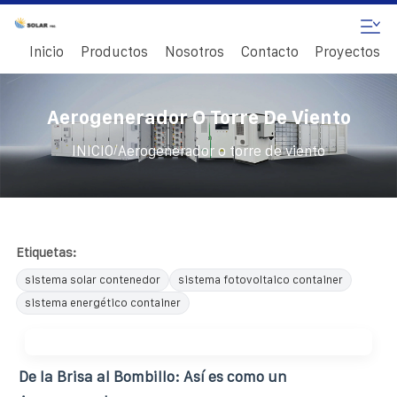
Inicio
Productos
Nosotros
Contacto
Proyectos
Aerogenerador O Torre De Viento
/
INICIO
Aerogenerador o torre de viento
Etiquetas:
sistema solar contenedor
sistema fotovoltaico container
sistema energético container
De la Brisa al Bombillo: Así es como un