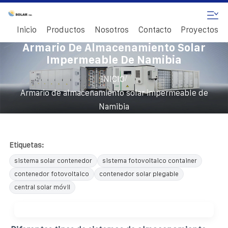
Inicio
Productos
Nosotros
Contacto
Proyectos
Armario De Almacenamiento Solar
Impermeable De Namibia
/
INICIO
Armario de almacenamiento solar impermeable de
Namibia
Etiquetas:
sistema solar contenedor
sistema fotovoltaico container
contenedor fotovoltaico
contenedor solar plegable
central solar móvil