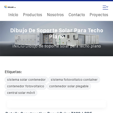
Inicio
Productos
Nosotros
Contacto
Proyectos
Dibujo De Soporte Solar Para Techo
Plano
/
INICIO
Dibujo de soporte solar para techo plano
Etiquetas:
sistema solar contenedor
sistema fotovoltaico container
contenedor fotovoltaico
contenedor solar plegable
central solar móvil