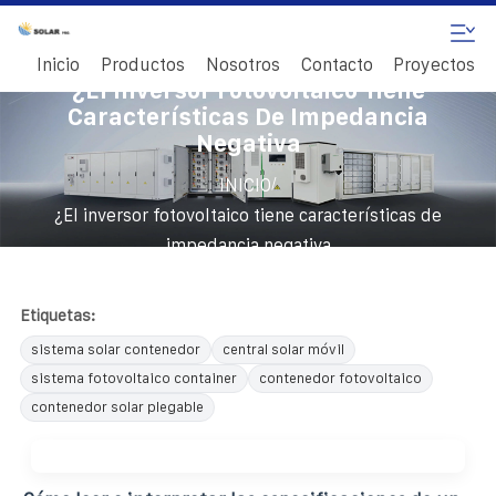
Inicio
Productos
Nosotros
Contacto
Proyectos
¿El Inversor Fotovoltaico Tiene
Características De Impedancia
Negativa
/
INICIO
¿El inversor fotovoltaico tiene características de
impedancia negativa
Etiquetas:
sistema solar contenedor
central solar móvil
sistema fotovoltaico container
contenedor fotovoltaico
contenedor solar plegable