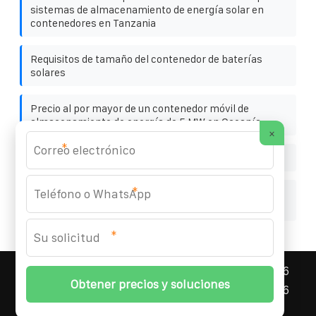
sistemas de almacenamiento de energía solar en
contenedores en Tanzania
Requisitos de tamaño del contenedor de baterías
solares
Precio al por mayor de un contenedor móvil de
almacenamiento de energía de 5 MW en Oceanía
×
*
El poder de un panel solar en un muro cortina solar
*
Cómo elegir el precio de fábrica para un armario de
baterías IP66 de 350 kW
*
ASNEF ENERGY STORAGE CONTAINER
© 2008-
2026
Todos los derechos reservados. | Teléfono:
+34 96
327 58 94
|
Mapa del sitio