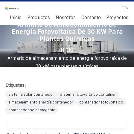
Inicio
Productos
Nosotros
Contacto
Proyectos
Armario De Almacenamiento De
Energía Fotovoltaica De 30 KW Para
Plantas Químicas
/
INICIO
Armario de almacenamiento de energía fotovoltaica de
30 kW para plantas químicas
Etiquetas:
sistema solar contenedor
sistema fotovoltaico container
almacenamiento energía contenedor
contenedor fotovoltaico
contenedor solar plegable