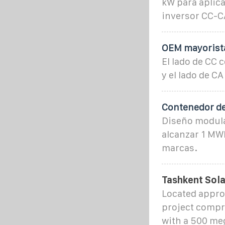
kW para aplic
inversor CC-C
OEM mayorist
El lado de CC 
y el lado de C
Contenedor d
Diseño modular
alcanzar 1 MW
marcas.
Tashkent Sol
Located approx
project compr
with a 500 me