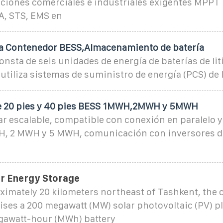
aciones comerciales e industriales exigentes MPPT 
A, STS, EMS en
a Contenedor BESS,Almacenamiento de batería
consta de seis unidades de energía de baterías de li
A utiliza sistemas de suministro de energía (PCS) de 
e 20 pies y 40 pies BESS 1MWH,2MWH y 5MWH
 escalable, compatible con conexión en paralelo y 
H, 2 MWH y 5 MWH, comunicación con inversores d
ar Energy Storage
imately 20 kilometers northeast of Tashkent, the ca
ises a 200 megawatt (MW) solar photovoltaic (PV) p
gawatt-hour (MWh) battery