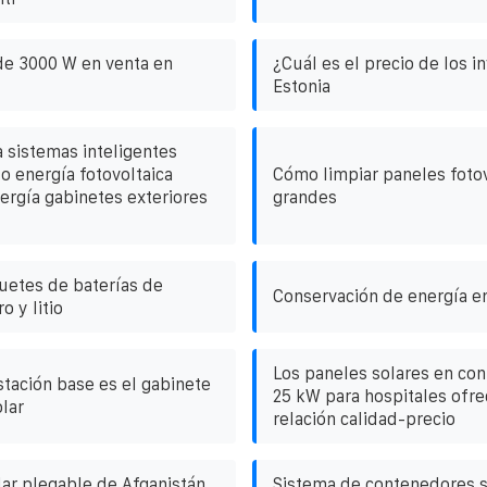
 de 3000 W en venta en
¿Cuál es el precio de los i
Estonia
a sistemas inteligentes
 energía fotovoltaica
Cómo limpiar paneles fotov
ergía gabinetes exteriores
grandes
uetes de baterías de
Conservación de energía e
o y litio
Los paneles solares en co
stación base es el gabinete
25 kW para hospitales ofre
olar
relación calidad-precio
ar plegable de Afganistán
Sistema de contenedores 