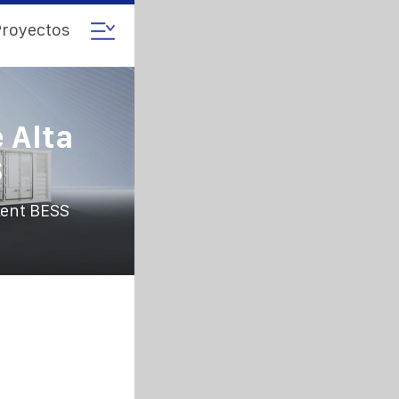
royectos
 Alta
S
kent BESS