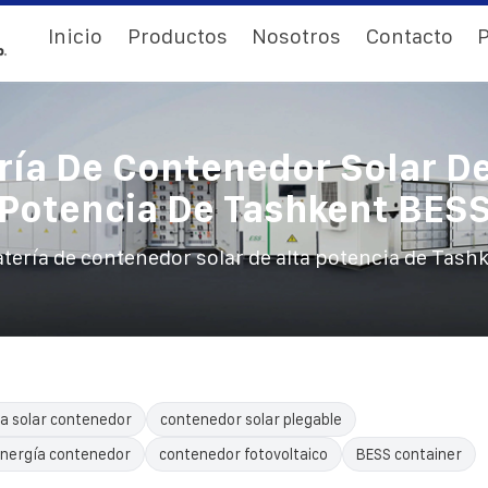
Inicio
Productos
Nosotros
Contacto
P
ría De Contenedor Solar De
Potencia De Tashkent BES
tería de contenedor solar de alta potencia de Tash
a solar contenedor
contenedor solar plegable
nergía contenedor
contenedor fotovoltaico
BESS container