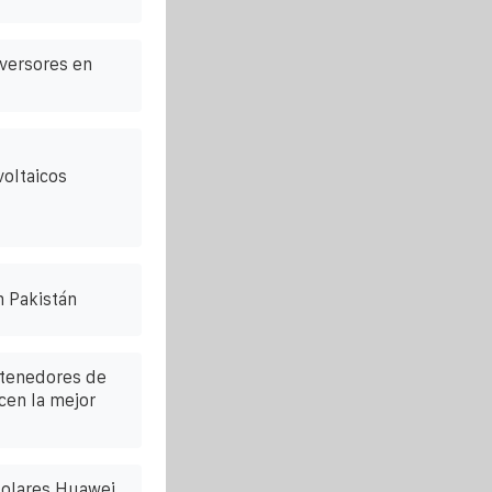
nversores en
oltaicos
n Pakistán
ntenedores de
cen la mejor
solares Huawei