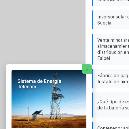
Inversor solar
Suecia
Venta minorist
almacenamiento
distribución en
Taipéi
×
Fábrica de paq
Sistema de Energía
fosfato de hierr
Telecom
¿Qué tipo de e
de la batería s
Contenedor sol