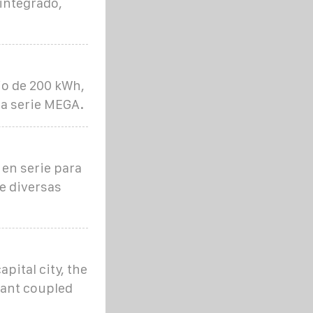
integrado,
tio de 200 kWh,
la serie MEGA.
en serie para
e diversas
pital city, the
lant coupled