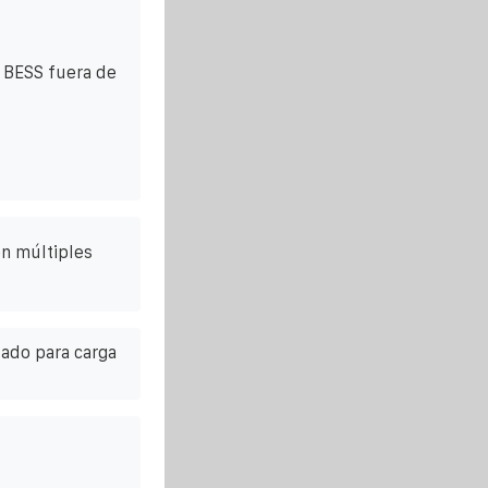
e BESS fuera de
on múltiples
zado para carga