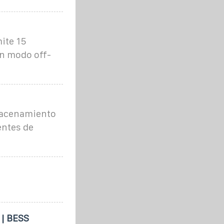
ite 15
en modo off-
lmacenamiento
entes de
 | BESS