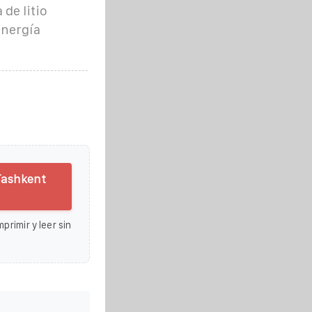
de litio
energía
 Tashkent
primir y leer sin