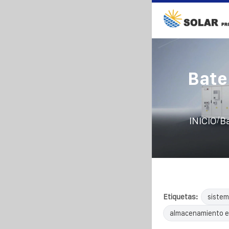
Bate
/
INICIO
Ba
Etiquetas:
sistem
almacenamiento e