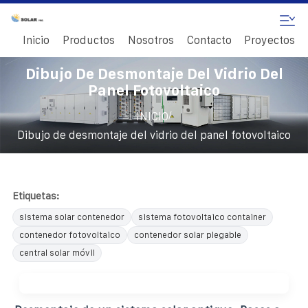
Inicio
Productos
Nosotros
Contacto
Proyectos
Dibujo De Desmontaje Del Vidrio Del
Panel Fotovoltaico
/
INICIO
Dibujo de desmontaje del vidrio del panel fotovoltaico
Etiquetas:
sistema solar contenedor
sistema fotovoltaico container
contenedor fotovoltaico
contenedor solar plegable
central solar móvil