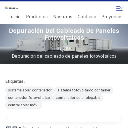
Inicio
Productos
Nosotros
Contacto
Proyectos
Depuración Del Cableado De Paneles
Fotovoltaicos
/
INICIO
Depuración del cableado de paneles fotovoltaicos
Etiquetas:
sistema solar contenedor
sistema fotovoltaico container
contenedor fotovoltaico
contenedor solar plegable
central solar móvil