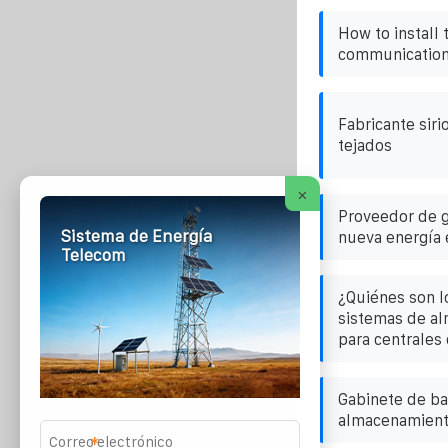
How to install 
communication 
Fabricante siri
tejados
×
Proveedor de g
Sistema de Energía
nueva energía 
Telecom
¿Quiénes son l
sistemas de a
para centrales 
Gabinete de bat
almacenamient
*