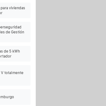
para viviendas
or
berseguridad
les de Gestión
as de 5 kWh
ortador
 V totalmente
xemburgo