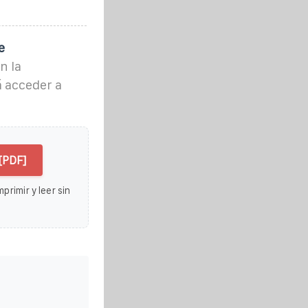
e
n la
á acceder a
[PDF]
primir y leer sin