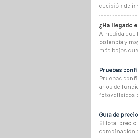
decisión de i
¿Ha llegado e
A medida que 
potencia y may
más bajos que
Pruebas confir
Pruebas confir
años de funci
fotovoltaicos 
Guía de precio
El total precio
combinación de