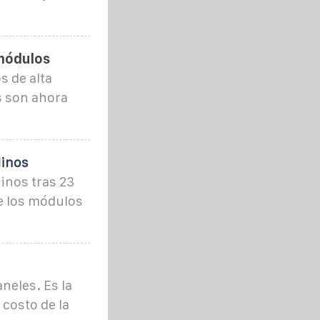
 módulos
 de alta
s son ahora
linos
inos tras 23
e los módulos
aneles. Es la
costo de la