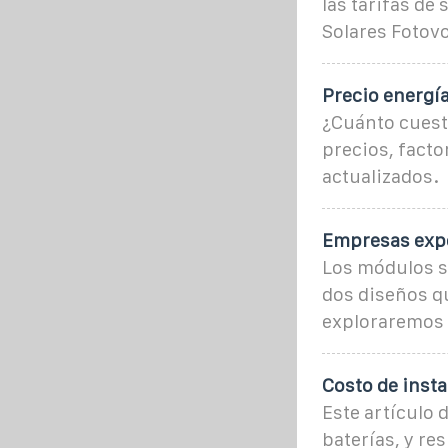
las tarifas de
Solares Fotovo
Precio energía
¿Cuánto cuesta
precios, facto
actualizados.
Empresas expo
Los módulos so
dos diseños qu
exploraremos 
Costo de insta
Este artículo 
baterías, y re