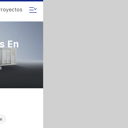
royectos
s En
a
le