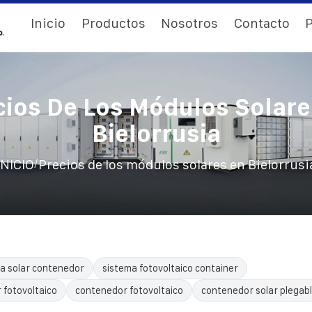
Inicio
Productos
Nosotros
Contacto
P
cios De Los Módulos Solare
Bielorrusia
/
INICIO
Precios de los módulos solares en Bielorrusi
a solar contenedor
sistema fotovoltaico container
 fotovoltaico
contenedor fotovoltaico
contenedor solar plegab