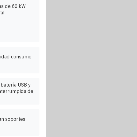
es de 60 kW
al
icidad consume
 batería USB y
interrumpida de
en soportes