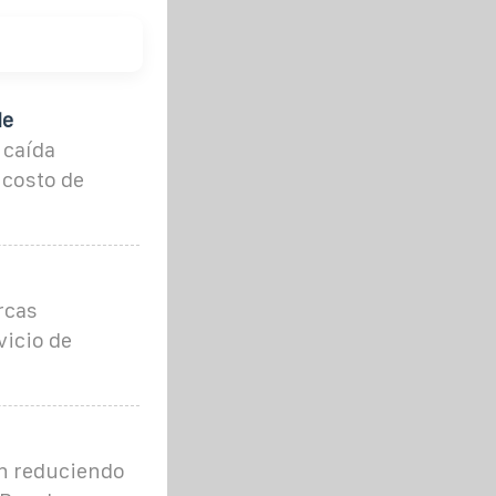
de
 caída
 costo de
rcas
vicio de
ón reduciendo