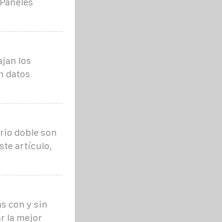
 Paneles
jan los
on datos
rio doble son
te artículo,
as con y sin
r la mejor