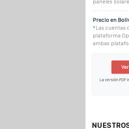
paneles solare
Precio en Boli
*Las cuentas d
plataforma Ope
ambas platafo
Ver
La versión PDF i
NUESTROS