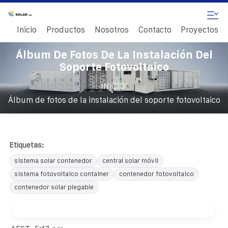
Inicio
Productos
Nosotros
Contacto
Proyectos
Álbum De Fotos De La Instalación Del
Soporte Fotovoltaico
/
INICIO
Álbum de fotos de la instalación del soporte fotovoltaico
Etiquetas:
sistema solar contenedor
central solar móvil
sistema fotovoltaico container
contenedor fotovoltaico
contenedor solar plegable