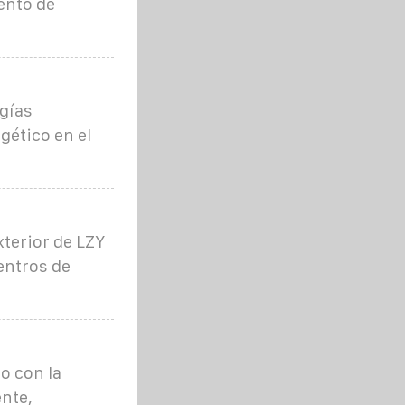
ento de
ogías
gético en el
xterior de LZY
entros de
o con la
nte,