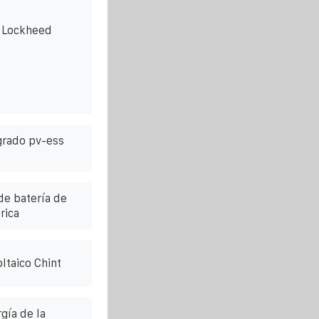
a Lockheed
egrado pv-ess
de batería de
rica
ltaico Chint
gía de la