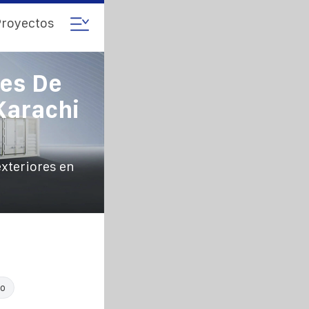
royectos
tes De
Karachi
exteriores en
co