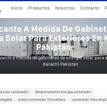
Inicio
Productos
Nosotros
Contacto
P
cante A Medida De Gabine
a Solar Para Exteriores En 
Pakistán
cante a medida de gabinetes de energía solar para 
Karachi Pakistán
a solar contenedor
almacenamiento energía contenedor
plegable
precio contenedor fotovoltaico
contenedor fotovoltai