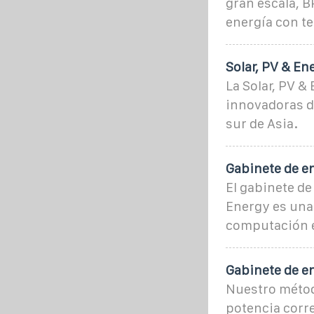
gran escala, B
energía con te
Solar, PV & En
La Solar, PV &
innovadoras de
sur de Asia.
Gabinete de e
El gabinete de
Energy es una 
computación e
Gabinete de en
Nuestro métod
potencia corre