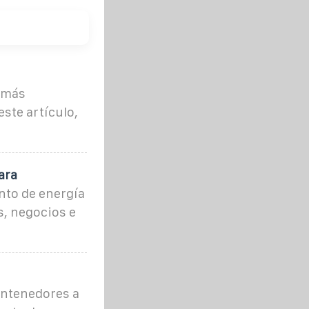
z más
ste artículo,
ara
nto de energía
s, negocios e
ontenedores a