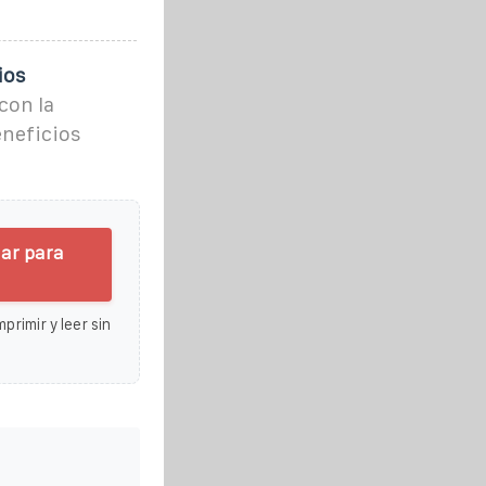
ios
con la
eneficios
lar para
primir y leer sin