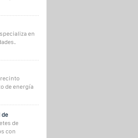
specializa en
dades.
recinto
o de energía
 de
etes de
os con