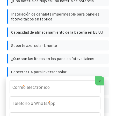
¿Una batería de flujo es una batería de potencia
Instalación de canaleta impermeable para paneles
fotovoltaicos en fábrica
Capacidad de almacenamiento de la batería en EE UU
Soporte azul solar Linorite
¿Qué son las líneas en los paneles fotovoltaicos
Conector H4 para inversor solar
×
El Hospital Southwest utiliza un armario de
*
almacenamiento de energía de baterías de 150 kW
*
Procesamiento de gabinetes para baterías solares
exteriores en Chipre