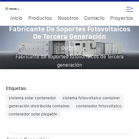
Inicio
Productos
Nosotros
Contacto
Proyectos
Fabricante De Soportes Fotovoltaicos
De Tercera Generación
/
INICIO
Fabricante de soportes fotovoltaicos de tercera
generación
Etiquetas:
sistema solar contenedor
sistema fotovoltaico container
generación distribuida container
contenedor fotovoltaico
contenedor solar plegable