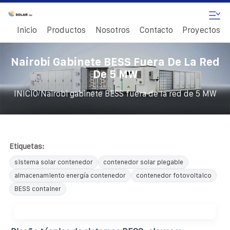
Inicio
Productos
Nosotros
Contacto
Proyectos
Nairobi Gabinete BESS Fuera De La Red
De 5 MW
/
INICIO
Nairobi gabinete BESS fuera de la red de 5 MW
Etiquetas:
sistema solar contenedor
contenedor solar plegable
almacenamiento energía contenedor
contenedor fotovoltaico
BESS container