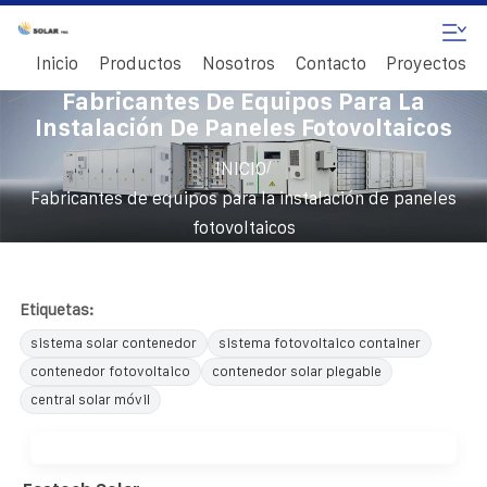
Inicio
Productos
Nosotros
Contacto
Proyectos
Fabricantes De Equipos Para La
Instalación De Paneles Fotovoltaicos
/
INICIO
Fabricantes de equipos para la instalación de paneles
fotovoltaicos
Etiquetas:
sistema solar contenedor
sistema fotovoltaico container
contenedor fotovoltaico
contenedor solar plegable
central solar móvil