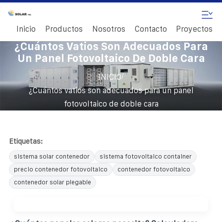
Inicio
Productos
Nosotros
Contacto
Proyectos
¿Cuántos Vatios Son Adecuados Para
Un Panel Fotovoltaico De Doble Cara
/
INICIO
¿Cuántos vatios son adecuados para un panel
fotovoltaico de doble cara
Etiquetas:
sistema solar contenedor
sistema fotovoltaico container
precio contenedor fotovoltaico
contenedor fotovoltaico
contenedor solar plegable