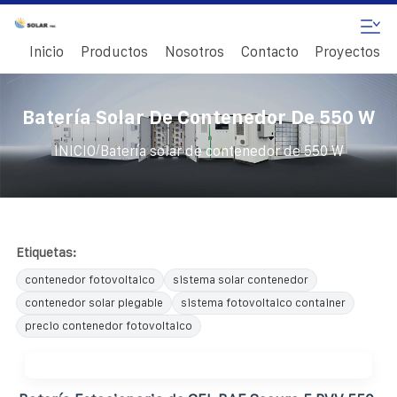
Inicio
Productos
Nosotros
Contacto
Proyectos
Batería Solar De Contenedor De 550 W
/
INICIO
Batería solar de contenedor de 550 W
Etiquetas:
contenedor fotovoltaico
sistema solar contenedor
contenedor solar plegable
sistema fotovoltaico container
precio contenedor fotovoltaico