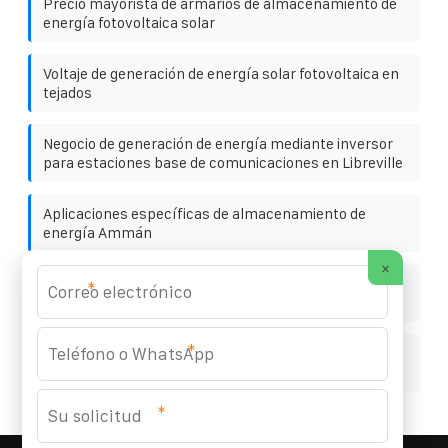
Precio mayorista de armarios de almacenamiento de
energía fotovoltaica solar
Voltaje de generación de energía solar fotovoltaica en
tejados
Negocio de generación de energía mediante inversor
para estaciones base de comunicaciones en Libreville
Aplicaciones específicas de almacenamiento de
energía Ammán
×
Nueva instalación de paneles solares energéticos en
*
Portugal
*
Gabinete combinador para estación de
almacenamiento de energía
*