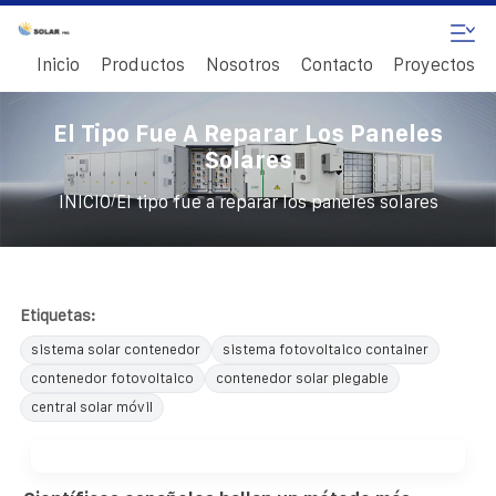
Inicio
Productos
Nosotros
Contacto
Proyectos
El Tipo Fue A Reparar Los Paneles
Solares
/
INICIO
El tipo fue a reparar los paneles solares
Etiquetas:
sistema solar contenedor
sistema fotovoltaico container
contenedor fotovoltaico
contenedor solar plegable
central solar móvil