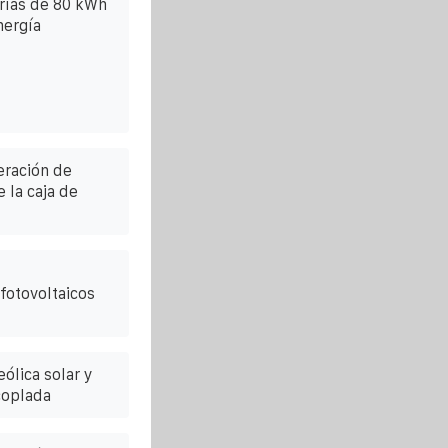
rías de 80 kWh
nergía
eración de
 la caja de
fotovoltaicos
ólica solar y
coplada