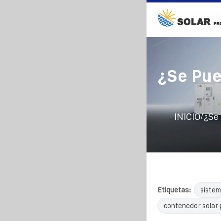
¿Se Pue
/
INICIO
¿Se
Etiquetas:
sistem
contenedor solar 