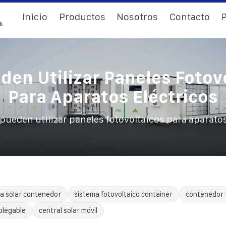
Inicio
Productos
Nosotros
Contacto
P
den Utilizar Paneles Fotov
Para Aparatos Eléctricos
 pueden utilizar paneles fotovoltaicos para aparatos
a solar contenedor
sistema fotovoltaico container
contenedor 
plegable
central solar móvil