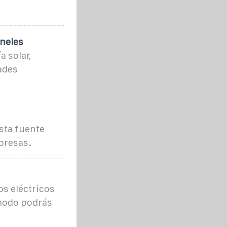
aneles
 solar,
ades
sta fuente
presas.
os eléctricos
 modo podrás