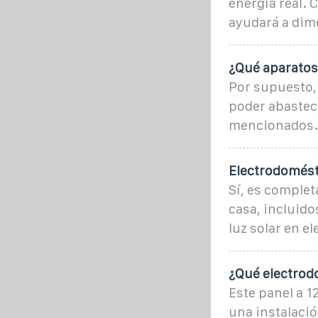
energía real.
ayudará a dim
¿Qué aparatos
Por supuesto, 
poder abastece
mencionados.
Electrodomést
Sí, es complet
casa, incluido
luz solar en el
¿Qué electrod
Este panel a 1
una instalaci