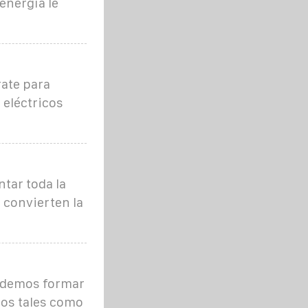
nergía le
rate para
 eléctricos
tar toda la
 convierten la
podemos formar
mos tales como