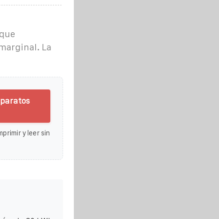
 que
marginal. La
aparatos
primir y leer sin