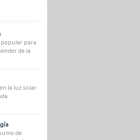
s
s popular para
ender de la
n la luz solar
ada
gía
nsumo de