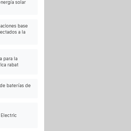
nergía solar
taciones base
ectados a la
 para la
ica rabat
de baterías de
Electric