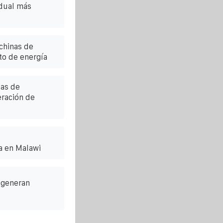
idual más
chinas de
o de energía
las de
ración de
a en Malawi
 generan