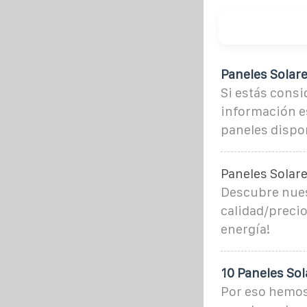
Paneles Solare
Si estás consi
información es
paneles dispon
Paneles Solare
Descubre nuest
calidad/precio
energía!
10 Paneles Sol
Por eso hemos