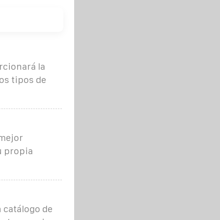
rcionará la
os tipos de
 mejor
u propia
 catálogo de