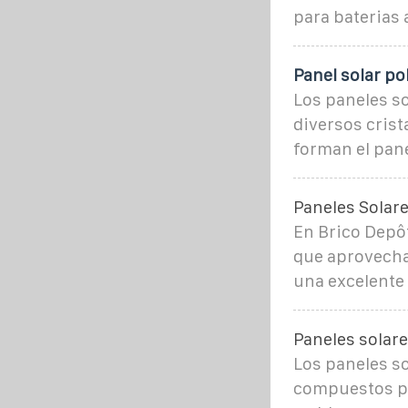
para baterias 
Panel solar pol
Los paneles so
diversos crista
forman el panel
Paneles Solar
En Brico Depôt
que aprovechan
una excelente
Paneles solare
Los paneles so
compuestos por