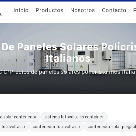
Inicio
Productos
Nosotros
Contacto
P
 De Paneles Solares Policri
Italianos
/
CIO
Precios de paneles solares policristalinos itali
a solar contenedor
sistema fotovoltaico container
 fotovoltaico
contenedor fotovoltaico
contenedor solar plegab