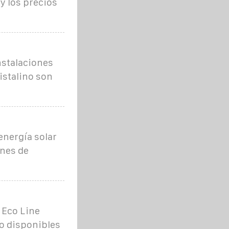
y los precios
instalaciones
istalino son
 energía solar
ones de
 Eco Line
lo disponibles