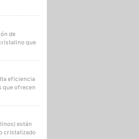
ión de
icristalino que
ta eficiencia
s que ofrecen
linos) están
o cristalizado