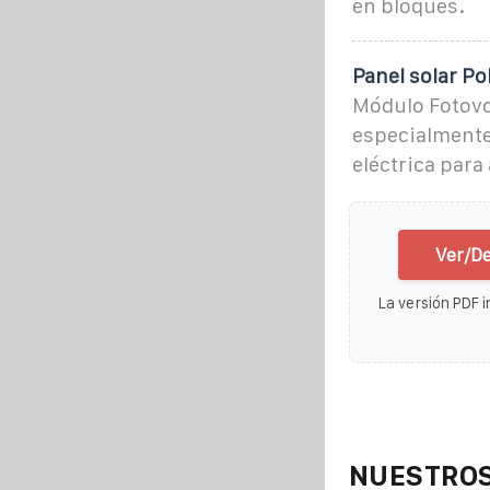
en bloques.
Panel solar Po
Módulo Fotovol
especialmente
eléctrica par
Ver/De
La versión PDF i
NUESTROS