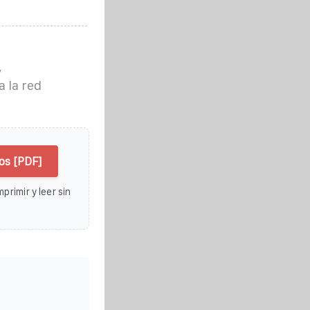
,
 la red
os [PDF]
primir y leer sin