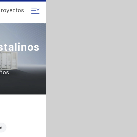
royectos
stalinos
anos
le