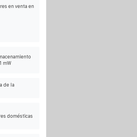
es en venta en
lmacenamiento
 1 mW
 de la
ares domésticas