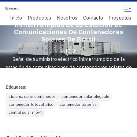
Señal De Suministro Eléctrico
Inicio
Productos
Nosotros
Contacto
Proyectos
Ininterrumpido De La Estación De
Comunicaciones De Contenedores
Solares De Brasil
/
INICIO
Señal de suministro eléctrico ininterrumpido de la
estación de comunicaciones de contenedores solares de
Brasil
Etiquetas:
sistema solar contenedor
contenedor solar plegable
contenedor fotovoltaico
contenedor baterías
central solar móvil