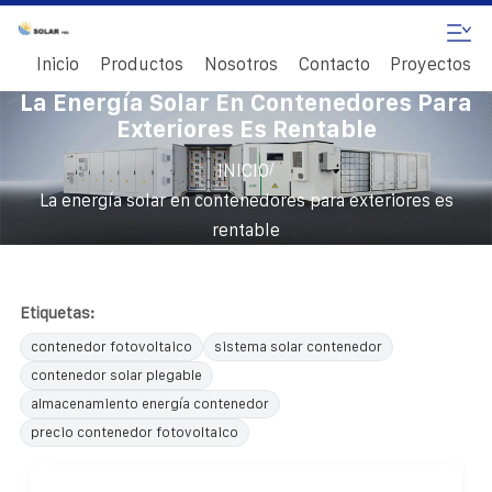
Inicio
Productos
Nosotros
Contacto
Proyectos
La Energía Solar En Contenedores Para
Exteriores Es Rentable
/
INICIO
La energía solar en contenedores para exteriores es
rentable
Etiquetas:
contenedor fotovoltaico
sistema solar contenedor
contenedor solar plegable
almacenamiento energía contenedor
precio contenedor fotovoltaico